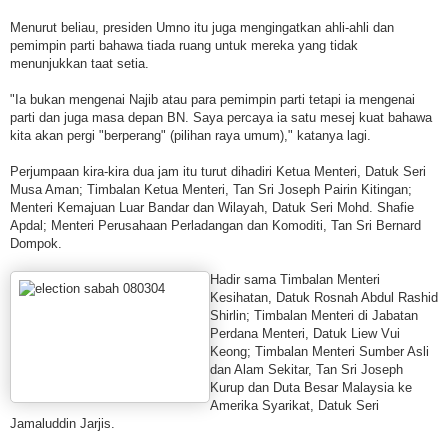
Menurut beliau, presiden Umno itu juga mengingatkan ahli-ahli dan
pemimpin parti bahawa tiada ruang untuk mereka yang tidak
menunjukkan taat setia.
"Ia bukan mengenai Najib atau para pemimpin parti tetapi ia mengenai
parti dan juga masa depan BN. Saya percaya ia satu mesej kuat bahawa
kita akan pergi "berperang" (pilihan raya umum)," katanya lagi.
Perjumpaan kira-kira dua jam itu turut dihadiri Ketua Menteri, Datuk Seri
Musa Aman; Timbalan Ketua Menteri, Tan Sri Joseph Pairin Kitingan;
Menteri Kemajuan Luar Bandar dan Wilayah, Datuk Seri Mohd. Shafie
Apdal; Menteri Perusahaan Perladangan dan Komoditi, Tan Sri Bernard
Dompok.
Hadir sama Timbalan Menteri
Kesihatan, Datuk Rosnah Abdul Rashid
Shirlin; Timbalan Menteri di Jabatan
Perdana Menteri, Datuk Liew Vui
Keong; Timbalan Menteri Sumber Asli
dan Alam Sekitar, Tan Sri Joseph
Kurup dan Duta Besar Malaysia ke
Amerika Syarikat, Datuk Seri
Jamaluddin Jarjis.